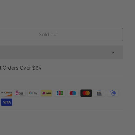
Sold out
 -
MBeauty Handheld Mirror
ll Orders Over $65
 Are The Star
™ Handheld Mirror is the perfect tool