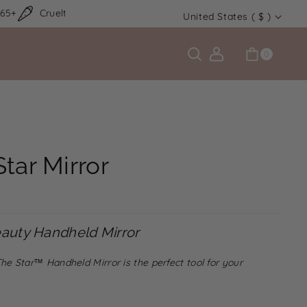
+
Cruelty Free
Latina Owned
Free U.S Shipping $65+
C
United States ( $ )
o
u
0
n
t
r
y
/
tar Mirror
r
e
g
i
auty Handheld Mirror
o
n
The Star
™ Handheld Mirror is the perfect tool for your