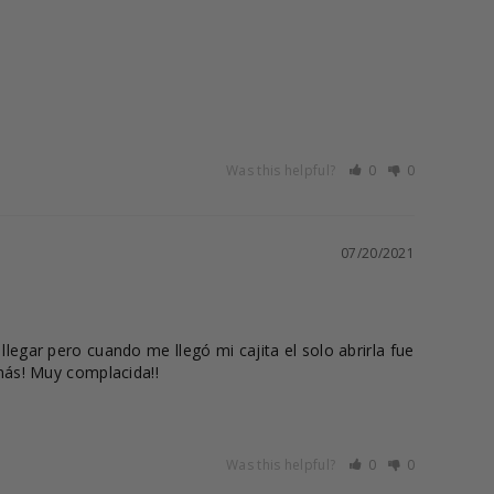
Was this helpful?
0
0
07/20/2021
egar pero cuando me llegó mi cajita el solo abrirla fue 
más! Muy complacida!!
Was this helpful?
0
0