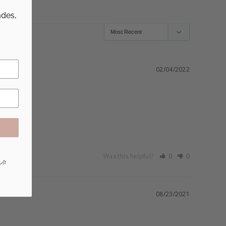
des,
02/04/2022
Was this helpful?
0
0
08/23/2021