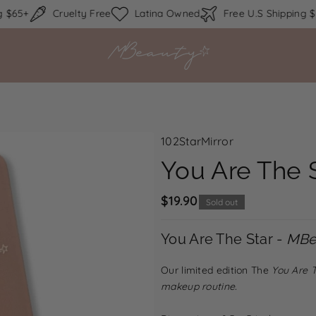
Skip to content
65+
Cruelty Free
Latina Owned
Free U.S Shipping $65
D
I
e
n
c
c
r
r
e
e
a
a
SKU:
102StarMirror
s
s
You Are The S
e
e
q
q
$19.90
Sold out
u
u
You Are The Star -
a
a
MBe
n
n
Our limited edition The
You Are 
ti
ti
makeup routine.
t
t