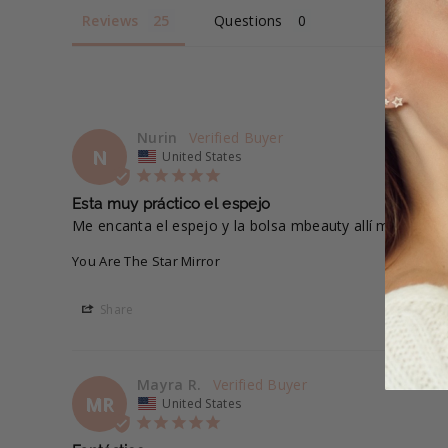
Reviews
Questions
Nurin
N
United States
Esta muy práctico el espejo
Me encanta el espejo y la bolsa mbeauty allí me cabe 
You Are The Star Mirror
Share
Mayra R.
MR
United States